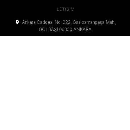
İLETIŞIM
Ankara Caddesi No: 222, Gaziosmanpaşa Mah.,
GÖLBAŞI 06830 ANKARA
+90 (312) 484 0570
+90 (312) 484 2677
info@santralmadencilik.com
© 2026 SANTRAL MADENCILIK A.Ş. TÜM HAKLARI
SAKLIDIR.